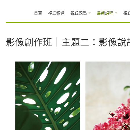
首頁
視丘頻道
視丘觀點
最新課程
視
影像創作班｜主題二：影像說故事 