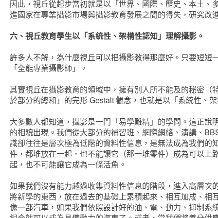
因此，視丘從起步當初就是以「世界、國際、歷史、本土、
進國家在專業攝影市場與攝影教育發展之間的得失，研究改
六、視丘教育學生以「系統性、架構性認知」理解攝影。
許多人不解，為什麼視丘可以把攝影教得那麼好。只要短短
「全能專業攝影師」。
其實視丘在攝影教育的領域中，擁有別人所不能及的秘密（
於部分的總和」的完形 Gestalt 觀念，也就是以「系統
大多數人都知道，攝影是一門「易學難精」的學問。這正說
的相貌出現。我們從大部分的補習班、網際網絡、演講、BBS
識卻往往是層次極為低階的資料性信息，是無法成為我們的
件，都堆放在一起，也不能讓它（那一堆零件）成為可以上
起，也不可能讓它成為一條活魚。
如果我們沒有能力越過收集資料性信息的階段，進入高層次
將新學的東西，放在過去的基礎上累積起來、相互加成、相
像一部汽車，如果我們依照設計好的油、電、動力、抑制系
組合就可以成為具備動力的汽車了。或者，當我們將養分供