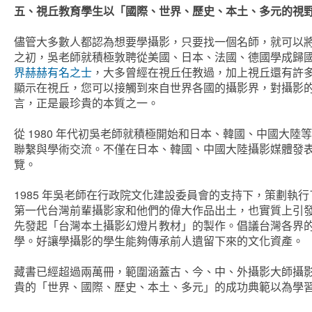
五、視丘教育學生以「國際、世界、歷史、本土、多元的視
儘管大多數人都認為想要學攝影，只要找一個名師，就可以
之初，吳老師就積極敦聘從美國、日本、法國、德國學成歸
界赫赫有名之士
，大多曾經在視丘任教過，加上視丘還有許
顯示在視丘，您可以接觸到來自世界各國的攝影界，對攝影
言，正是最珍貴的本質之一。
從 1980 年代初吳老師就積極開始和日本、韓國、中國大
聯繫與學術交流。不僅在日本、韓國、中國大陸攝影媒體發
覽。
1985 年吳老師在行政院文化建設委員會的支持下，策劃
第一代台灣前輩攝影家和他們的偉大作品出土，也實質上引發
先發起「台灣本土攝影幻燈片教材」的製作。倡議台灣各界
學。好讓學攝影的學生能夠傳承前人遺留下來的文化資產。
藏書已經超過兩萬冊，範圍涵蓋古、今、中、外攝影大師攝
貴的「世界、國際、歷史、本土、多元」的成功典範以為學