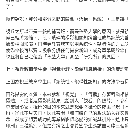
了。
換句話說，部分和部分之間的關係（架構、系統），正是讓
視丘之所以不是一般的補習班，而是私塾大學的原因，就是
僅已經將繁雜、片段、瑣碎的攝影相關知識整理成為系統完
攝影相關知識，同時更教育您可以用系統性、架構性的方式
使您今後可以獨立吸收分解任何攝影新知，成為單單屬於您
視丘將自己定位為「私塾大學」甚至「研究所」的原因。
七、視丘教育學生從「視覺心理、影像訊息傳播」的角度理
正因為視丘教育學生用「系統性、架構性認知」的方法學習
因為攝影的本質，本來就和「視覺」、「傳播」有著唇齒相
攝體），或者是攝影的結果（給別人「觀看」的照片），都
專業攝影家，攝影的目的本來就是想要將攝影的成果呈現（
屜，從此不見天日。因此有關「如何將自己的想法輸入在影
念，就成了想要成功的專業攝影師必備的知識與訓練。這也是
印刷」三種系別，但是有識之士會希望學生應該盡可能三個