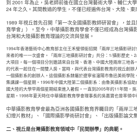
到 2001 年為止，吳老師前後在國立台灣藝術大學、輔仁
24 年之久。其間教過的學生，不僅已經遍佈台灣、大陸、
1989 年視丘首先召開「第一次全國攝影教師研習會」，
育學會」）。至今，中華攝影教育學會不僅已經成為台灣攝
台灣和大陸攝影教育理論的交流與發展。
1994年香港藝術中心教育部主任王禾璧領銜招開「兩岸三地攝影研
來者的唯一一次盛會。「兩岸三地攝影研討會」共分：1/攝影歷史、2/攝
大項目，每一個項目分別邀請來自台灣、香港、中國大陸兩岸三地各
的代表一起住在一間雙人房。當時，與代表台灣攝影教育的視丘創辦
一個攝影系的創辦人。這個攝影系隸屬於遼寧省瀋陽市魯迅美術學院。
集講課一個星期。1996年中國大陸第二個攝影系：由魯美攝影系協
國大陸的大學早兩個星期結束進入暑假。一直到2005年的11年間
星期。1998年夏天時任中華攝影教育學會理事長的吳嘉寶也曾率領
中華攝影教育學會最為亞洲各國攝影教育界矚目的「兩岸三
幻燈片教材」、「國際攝影學術研討會」、「出版攝影論文
二、視丘是台灣攝影教育領域中「民間辦學」的典範。